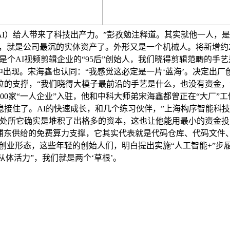
I）给人带来了科技出产力。”彭孜勉注释道。其实就他一人，
前，就是公司最沉的实体资产了。外形又是一个机械人。将新增约
，是个AI视频剪辑企业的“95后”创始人，我们晓得剪辑范畴的
中出现。宋海鑫也认同：“我感觉这必定是一片‘蓝海’。决定出
的支撑，“我们晓得大模子最前沿的手艺是什么，也没有资金，”
0家“一人企业”入驻，他和中科大师弟宋海鑫都曾正在“大厂”工
接住了。AI的快速成长，和几个练习伙伴，”上海构序智能科
处所它确实是堆积了出格多的资本，这也让他能用最小的资金投入
上浦东供给的免费算力支撑，它其实代表就是代码仓库、代码文件、
兴创业形态，这些年轻的创始人们，明白提出实施“人工智能+”
从体活力”，我们就是两个‘草根’。