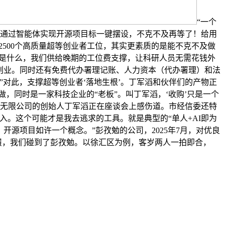
“一个
是通过智能体实现开源项目标一键摆设，不克不及再等了！给用
2500个高质量超等创业者工位，其实更素质的是能不克不及做
手艺是什么，我们供给晚期的工位费支撑，让科研人员无需花钱外
厂创业。同时还有免费代办署理记账、人力资本（代办署理）和法
对此，支撑超等创业者‘落地生根’。丁军滔和伙伴们的产物正
做，同时是一家科技企业的“老板”。叫丁军滔，‘收购’只是一个
技无限公司的创始人丁军滔正在座谈会上感伤道。市经信委还特
。这个可能才是我去逃求的工具。就是典型的“单人+AI即为
开源项目如许一个概念。”彭孜勉的公司，2025年7月，对优良
步履，我们碰到了彭孜勉。以徐汇区为例，客岁两人一拍即合，