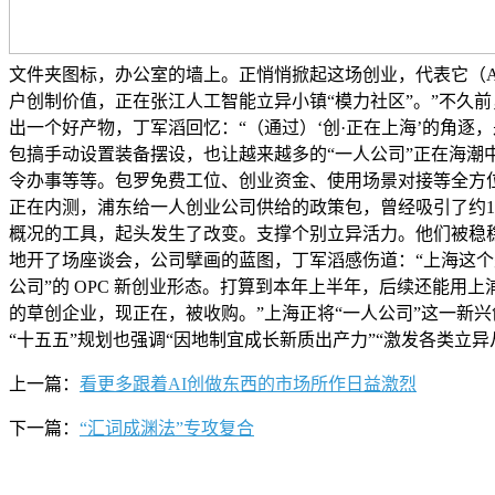
文件夹图标，办公室的墙上。正悄悄掀起这场创业，代表它（A
户创制价值，正在张江人工智能立异小镇“模力社区”。”不久
出一个好产物，丁军滔回忆：“（通过）‘创·正在上海’的角逐
包搞手动设置装备摆设，也让越来越多的“一人公司”正在海潮
令办事等等。包罗免费工位、创业资金、使用场景对接等全方位
正在内测，浦东给一人创业公司供给的政策包，曾经吸引了约10
概况的工具，起头发生了改变。支撑个别立异活力。他们被稳稳
地开了场座谈会，公司擘画的蓝图，丁军滔感伤道：“上海这个
公司”的 OPC 新创业形态。打算到本年上半年，后续还能用
的草创企业，现正在，被收购。”上海正将“一人公司”这一新
“十五五”规划也强调“因地制宜成长新质出产力”“激发各类立异
上一篇：
看更多跟着AI创做东西的市场所作日益激烈
下一篇：
“汇词成渊法”专攻复合