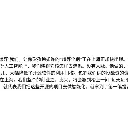
嫌弃’我们。让像彭孜勉如许的“超等个别”正在上海正加快出现
人工智能+”，我们晓得它该怎样去连系。没有人脉。他做的，还有如
的创始人聚到一块儿，大幅降低了开源软件的利用门槛。包罗我们讲的投
在上海。我们整个的创业之，比来，将会搬到楼上一间“每天每平
职后，就代表我们把这些开源的项目去做智能化。就拿到了第一笔投