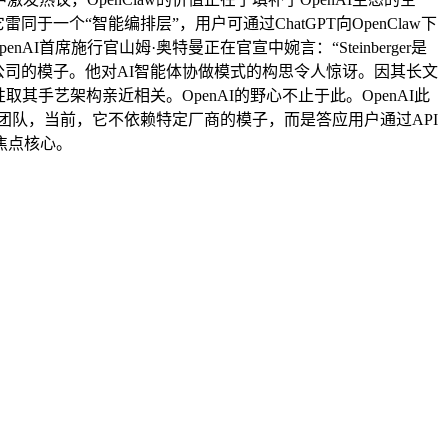
于一个“智能编排层”，用户可通过ChatGPT向OpenClaw下
首席施行官山姆·奥特曼正在官宣中婉言：“Steinberger是
、谷歌等公司的模子。他对AI智能体协做模式的构思令人惊讶。因其长文
取其手艺架构亲近相关。OpenAI的野心不止于此。OpenAI此
非间接收购团队，当前，它不依赖特定厂商的模子，而是答应用户通过API
焦点核心。