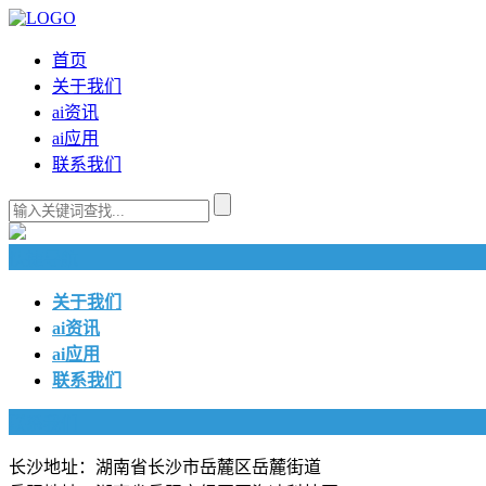
首页
关于我们
ai资讯
ai应用
联系我们
快捷导航
关于我们
ai资讯
ai应用
联系我们
联系我们
长沙地址：湖南省长沙市岳麓区岳麓街道