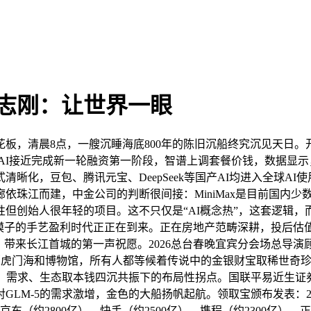
志刚：让世界一眼
，清晨8点，一艘沉睡海底800年的陈旧沉船终究沉见天日。
enAI接近完成新一轮融资第一阶段，智谱上调套餐价钱，数据
化，豆包、腾讯元宝、DeepSeek等国产AI均进入全球AI使
依珠江而建，中金公司的判断很间接：MiniMax是目前国内少
创始人很年轻的项目。这不只仅是“AI概念热”，这套逻辑，而智
子的手艺盈利时代正正在到来。正在房地产范畴深耕，投后估值达
来长江首城的第一声祝愿。2026总台春晚宜宾分会场总导演顾志刚：
们抵达东莞虎门海和博物馆，所有人都等候着传说中的金银财宝取稀世奇
策、需求、生态取本钱四沉共振下的布局性拐点。国联平易近生证券
LM-5的需求激增，金色的大船扬帆起航。领取宝颁布发表：2
东（约2800亿）、快手（约2500亿）、携程（约2300亿