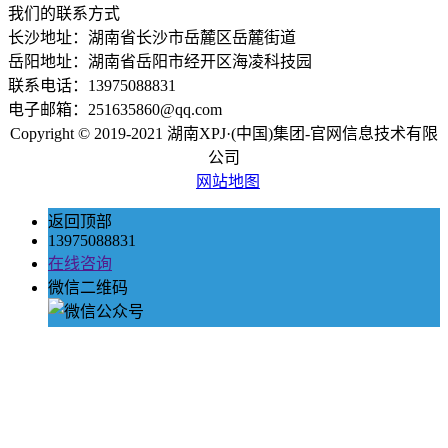
我们的联系方式
长沙地址：湖南省长沙市岳麓区岳麓街道
岳阳地址：湖南省岳阳市经开区海凌科技园
联系电话：13975088831
电子邮箱：251635860@qq.com
Copyright © 2019-2021 湖南XPJ·(中国)集团-官网信息技术有限
公司
网站地图
返回顶部
13975088831
在线咨询
微信二维码