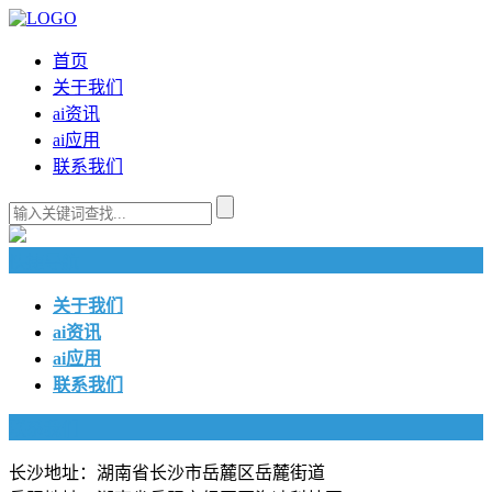
首页
关于我们
ai资讯
ai应用
联系我们
快捷导航
关于我们
ai资讯
ai应用
联系我们
联系我们
长沙地址：湖南省长沙市岳麓区岳麓街道