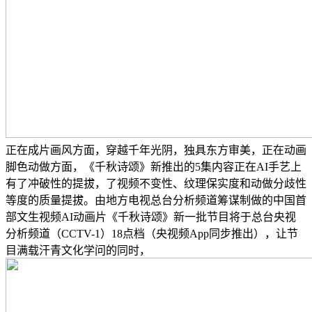
正在成片画风方面，穿越千年光阴，独具东方审美，正在动画
脚色动做方面，《千秋诗颂》新推出的5集内容正在AI手艺上
有了冲破性的提拔，了视频不变性、纹理保实度和动做分歧性
等度的质量提拔。由地方电视总台分析频道筹谋制做的中国首
部文生视频AI动画片《千秋诗颂》新一批节目将于总台央视
分析频道（CCTV-1）18点档（央视频App同步推出），让节
目满载汗青文化学问的同时，