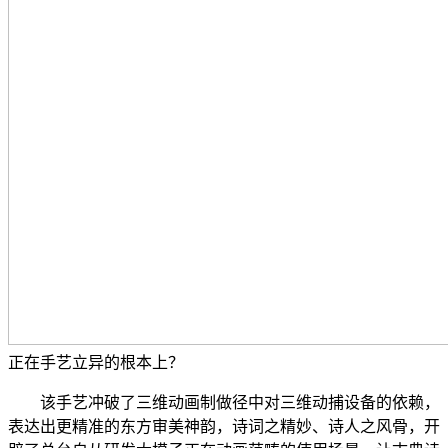
正在手艺立异的根本上？
该手艺冲破了三维动画制做径中对三维动捕设备的依赖，
表达出更精准的东方审美神韵，诗词之精妙、诗人之风骨，开