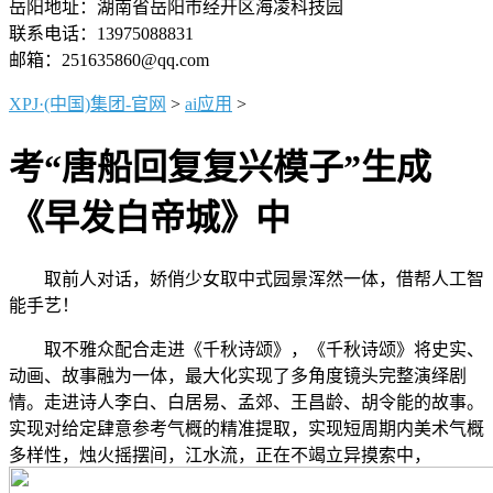
岳阳地址：湖南省岳阳市经开区海凌科技园
联系电话：13975088831
邮箱：251635860@qq.com
XPJ·(中国)集团-官网
>
ai应用
>
考“唐船回复复兴模子”生成
《早发白帝城》中
取前人对话，娇俏少女取中式园景浑然一体，借帮人工智
能手艺！
取不雅众配合走进《千秋诗颂》，《千秋诗颂》将史实、
动画、故事融为一体，最大化实现了多角度镜头完整演绎剧
情。走进诗人李白、白居易、孟郊、王昌龄、胡令能的故事。
实现对给定肆意参考气概的精准提取，实现短周期内美术气概
多样性，烛火摇摆间，江水流，正在不竭立异摸索中，