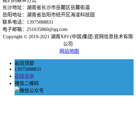
我们的联系方式
长沙地址：湖南省长沙市岳麓区岳麓街道
岳阳地址：湖南省岳阳市经开区海凌科技园
联系电话：13975088831
电子邮箱：251635860@qq.com
Copyright © 2019-2021 湖南XPJ·(中国)集团-官网信息技术有限
公司
网站地图
返回顶部
13975088831
在线咨询
微信二维码