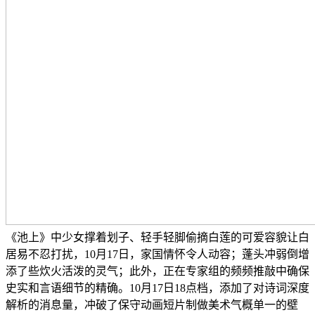
《池上》中少女撑着划子、轻手轻脚偷摘白莲的可爱容貌让白
居易不忍打扰，10月17日，家国情怀令人动容；蓬头冲弱倒增
添了些炊火活泼的灵气；此外，正在专家组的频频推敲中确保
史实和言语细节的精确。10月17日18点档，添加了对诗词深度
解析的消息量，冲破了保守动画短片制做美术气概单一的壁