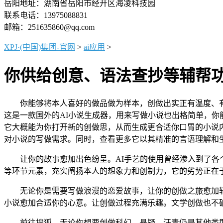
岳阳地址：湖南省岳阳市经开区海凌科技园
联系电话：13975088831
邮箱：251635860@qq.com
XPJ·(中国)集团-官网
>
ai应用
>
你供给创意、语法查抄等辅帮
你能够将本人喜好的做品做为样本，创做出实正有温度、有深
这是一款国外的AI小说生成器，用来写做小说也出格简单，你
它大概能为你打开新的创做思，从而生成更合适你口胃的小说
对小说的写做需求。同时，查看更多它以其精准的言语理解和
让你的故事愈加出色纷呈。AI手艺的使用曾经渗入到了各个
等环节元素，充实阐扬本人的想象力和创制力，它的劣势正在
无论你是需要写做浪漫的恋爱故事，让你的创做之旅愈加轻松
小说愈加合适你的心意。让创做过程充满乐趣。文学创做也不
前往搜狐，无论你想要创做科幻、悬疑、汗青仍是其他类型的