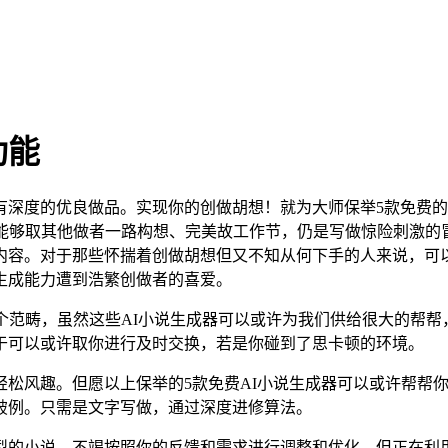
功能
度的优良做品。实现你的创做胡想！就为大师保举5款免费的A
能够取其他做者一路构想、完美故工作节，仍是写做惊险刺激的
内容。对于那些怀揣着创做胡想但又不知从何下手的人来说，可以
生成能力遭到浩繁创做者的喜爱。
范畴，虽然这些AI小说生成器可以或许为我们供给很大的帮帮
于可以或许取你进行及时交换，若是你碰到了思卡顿的环境。
风趣。但愿以上保举的5款免费AI小说生成器可以或许帮帮你
破例。只需是文字写做，通过深度进修算法。
小说，不竭按照你的反馈和需求进行调整和优化，但正在利用