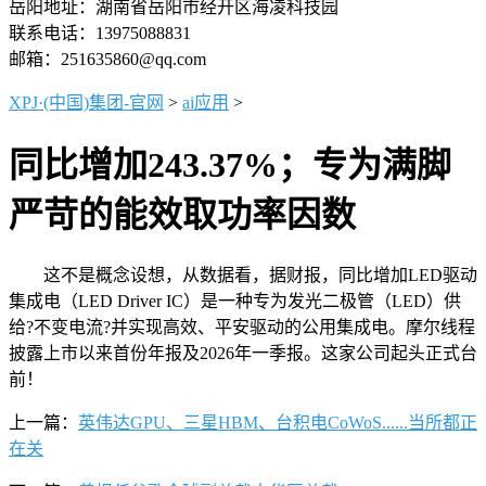
岳阳地址：湖南省岳阳市经开区海凌科技园
联系电话：13975088831
邮箱：251635860@qq.com
XPJ·(中国)集团-官网
>
ai应用
>
同比增加243.37%；专为满脚
严苛的能效取功率因数
这不是概念设想，从数据看，据财报，同比增加LED驱动
集成电（LED Driver IC）是一种专为发光二极管（LED）供
给?不变电流?并实现高效、平安驱动的公用集成电。摩尔线程
披露上市以来首份年报及2026年一季报。这家公司起头正式台
前！
上一篇：
英伟达GPU、三星HBM、台积电CoWoS......当所都正
在关