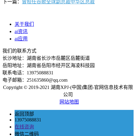
下一篇：
曾担任谷歌全球副总裁中华区总裁
关于我们
ai资讯
ai应用
我们的联系方式
长沙地址：湖南省长沙市岳麓区岳麓街道
岳阳地址：湖南省岳阳市经开区海凌科技园
联系电话：13975088831
电子邮箱：251635860@qq.com
Copyright © 2019-2021 湖南XPJ·(中国)集团-官网信息技术有限
公司
网站地图
返回顶部
13975088831
在线咨询
微信二维码