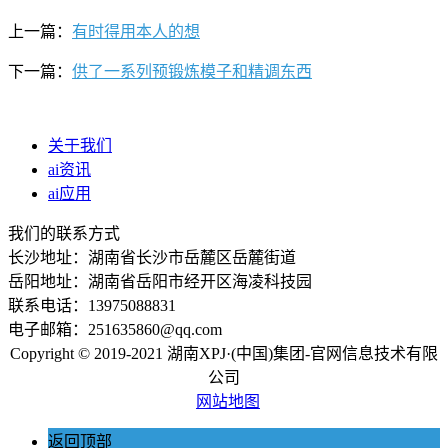
上一篇：
有时得用本人的想
下一篇：
供了一系列预锻炼模子和精调东西
关于我们
ai资讯
ai应用
我们的联系方式
长沙地址：湖南省长沙市岳麓区岳麓街道
岳阳地址：湖南省岳阳市经开区海凌科技园
联系电话：13975088831
电子邮箱：251635860@qq.com
Copyright © 2019-2021 湖南XPJ·(中国)集团-官网信息技术有限
公司
网站地图
返回顶部