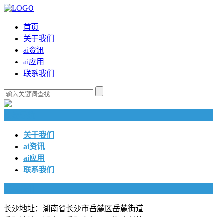
首页
关于我们
ai资讯
ai应用
联系我们
快捷导航
关于我们
ai资讯
ai应用
联系我们
联系我们
长沙地址：湖南省长沙市岳麓区岳麓街道