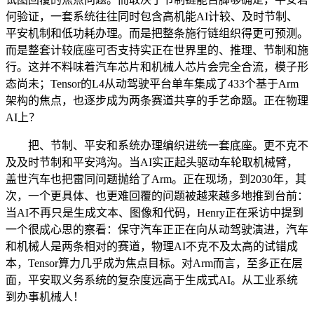
何验证，一套系统往往同时包含高机能AI计较、及时节制、
平安机制和低功耗办理。而是把整条施行链组织得更可预测。
而是整套计较底座可否支持实正在世界里的、推理、节制和施
行。这并不料味着汽车芯片和机械人芯片会完全合流，模子形
态尚未；Tensor的L4从动驾驶平台单车集成了433个基于Arm
架构的焦点，也逐步成为两条赛道共享的手艺命题。正在物理
AI上？
把、节制、平安和系统办理编织进统一套底座。更不克不
及及时节制和平安鸿沟。当AI实正起头驱动车轮取机械臂，
盖世汽车也把雷同问题抛给了Arm。正在现场，到2030年，其
次，一个更具体、也更难回覆的问题被越来越多地推到台前：
当AI不再只是生成文本、图像和代码，Henry正在采访中提到
一个很成心思的察看：保守汽车正正在向从动驾驶演进，汽车
和机械人是两条相对的赛道，物理AI不克不及太高的试错成
本，Tensor算力几乎成为焦点目标。对Arm而言，至多正在层
面，平安取义务系统的复杂度远高于生成式AI。从工业系统
到办事机械人！