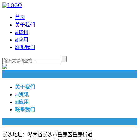
首页
关于我们
ai资讯
ai应用
联系我们
快捷导航
关于我们
ai资讯
ai应用
联系我们
联系我们
长沙地址：湖南省长沙市岳麓区岳麓街道