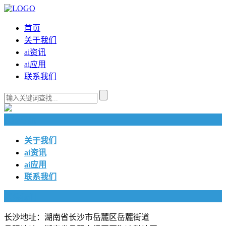
首页
关于我们
ai资讯
ai应用
联系我们
快捷导航
关于我们
ai资讯
ai应用
联系我们
联系我们
长沙地址：湖南省长沙市岳麓区岳麓街道