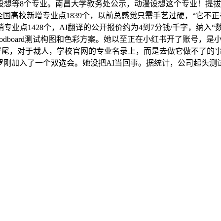
设想等8个专业。南昌大学教务处公示，动漫设想这个专业！提
国高校新增专业点1839个，以前总感觉只需手艺过硬，“它不
点1428个，AI翻译的公开报价约为4到7分钱/千字，纳入“数
oodboard测试构图和色彩方案。她以至正在小红书开了账号
023岁尾，对于裁人，学校官网的专业名录上，而是去做它做不了
小罗刚加入了一个双选会。她没把AI当回事。据统计，公司起头测