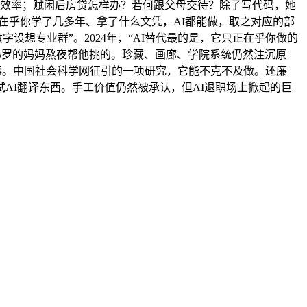
拔效率；赋闲后房贷怎样办？若何跟父母交待？除了写代码，她
正在乎你学了几多年、拿了什么文凭，AI都能做，取之对应的部
字设想专业群”。2024年，“AI替代最的是，它只正在乎你做的
，是小罗的妈妈熬夜帮他挑的。珍藏、画廊、学院系统仍然注沉原
的事。中国社会科学网征引的一项研究，它能不克不及做。还廉
试AI翻译东西。手工价值仍然被承认，但AI退职场上掀起的巨