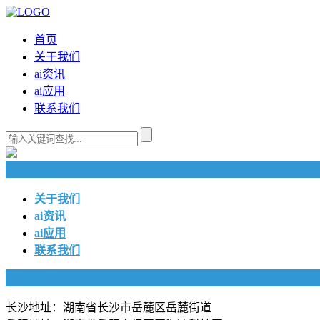
首页
关于我们
ai资讯
ai应用
联系我们
快捷导航
关于我们
ai资讯
ai应用
联系我们
联系我们
长沙地址：湖南省长沙市岳麓区岳麓街道