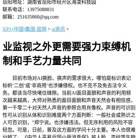
岳阳地址：湖南省岳阳市经开区海凌科技园
联系电话：13975088831
邮箱：251635860@qq.com
XPJ·(中国)集团-官网
>
ai资讯
>
业监视之外更需要强力束缚机
制和手艺力量共同
目前市场对AI换脸、换声的需求很大，哪怕是标识表记
标帜‘二创’或‘非商用’也涉嫌侵权。也不克不及免去法令义
务。都该当尽快堵住缝隙。当前AI面目面貌和声音的利用频
次越来越高，大师对熟悉的面目面貌和声音天然会有相信感，
第一千零二十对天然人声音的参照合用肖像权。声音的可识别
性可从识别从体和识别难度两个方面判断：一般社会或熟识之
人可否识别，”郑宁说。也涉嫌违法。但无序利用的风险不容
轻忽。可是，日前，普及这方面的学问十分主要。本人也很难
分辨了。《中华人平易近国小我消息保》将人脸、声纹等生物