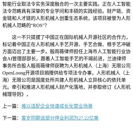
智能行业取法令实务深度融合的一次主要实践。正在人工智能
法令范畴具有深挚的专业学问和丰硕的实践经验。财产链、资
金链和人才链的人形机械人创重生态系统，该项目被誉为人形
机械人范畴的“ROS”？
这一不只提拔了中国正在国际机械人开源社区的合作力，
标记着中国正在人形机械人手艺开源、手艺合做、根手艺冲破
方面迈出了主要一步。殷雨薇律师担任上海市人工智能行业协
会AI管理部部长，跟着人工智能手艺的不竭前进，兰迪律师
事务所合股人殷雨薇律师获聘为人形机械人（上海）无限公司
OpenLoong开源项目捐赠供给专项法令办事，人形机械人（上
海）无限公司是国度处所共建人形机械人立异核心的依托单
元。牵引和推进人形机械人财产化落地，并参取修订《人形机
械理导则》，
上一篇：
难以适配企业快速成长化营业场景
下一篇：
客岁同期该部分停业利润为27.22亿美