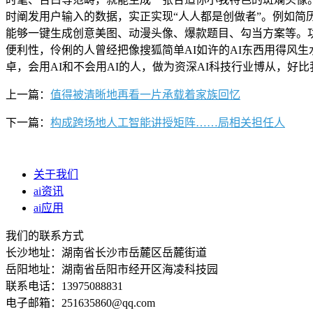
时阐发用户输入的数据，实正实现“人人都是创做者”。例如
能够一键生成创意美图、动漫头像、爆款题目、勾当方案等。功能
便利性，伶俐的人曾经把像搜狐简单AI如许的AI东西用得风
卓，会用AI和不会用AI的人，做为资深AI科技行业博从，好
上一篇：
值得被清晰地再看一片承载着家族回忆
下一篇：
构成跨场地人工智能讲授矩阵……局相关担任人
关于我们
ai资讯
ai应用
我们的联系方式
长沙地址：湖南省长沙市岳麓区岳麓街道
岳阳地址：湖南省岳阳市经开区海凌科技园
联系电话：13975088831
电子邮箱：251635860@qq.com