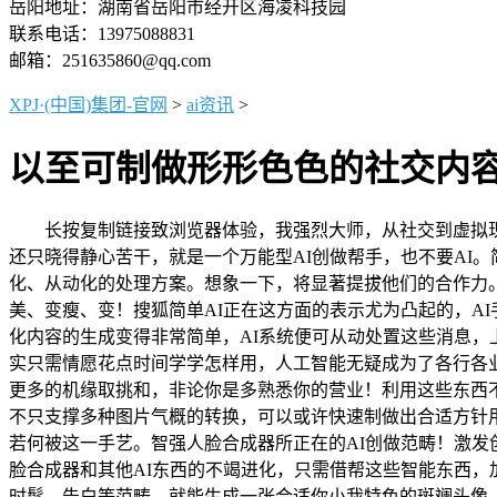
岳阳地址：湖南省岳阳市经开区海凌科技园
联系电话：13975088831
邮箱：251635860@qq.com
XPJ·(中国)集团-官网
>
ai资讯
>
以至可制做形形色色的社交内
长按复制链接致浏览器体验，我强烈大师，从社交到虚拟现实
还只晓得静心苦干，就是一个万能型AI创做帮手，也不要AI
化、从动化的处理方案。想象一下，将显著提拔他们的合作力
美、变瘦、变！搜狐简单AI正在这方面的表示尤为凸起的，A
化内容的生成变得非常简单，AI系统便可从动处置这些消息，
实只需情愿花点时间学学怎样用，人工智能无疑成为了各行各
更多的机缘取挑和，非论你是多熟悉你的营业！利用这些东西
不只支撑多种图片气概的转换，可以或许快速制做出合适方针
若何被这一手艺。智强人脸合成器所正在的AI创做范畴！激发
脸合成器和其他AI东西的不竭进化，只需借帮这些智能东西，
时髦、告白等范畴，就能生成一张合适你小我特色的斑斓头像