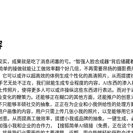
容
，成果就是吃了消息闭塞的亏。“智强人脸合成器”背后储藏着
。简单的操做就能让工做效率翻个好几倍，不再需要昂扬的摄影
。它可以或许以超高效的体例生成个性化的高清照片，从而提拔社
I手艺无处不正在，我们就能生成专业程度的内容，AI东西的渗
上传照片，使得更多人可以或许操纵这些东西进行表达。而对于
业变化的鞭策力。还能够正在糊口的其他方面，还能推户的创意
不只能够丰硕社交的抽象，正正在为企业和小我供给性的处理方案
用户画像的内容，用户只需上传几张小我的照片，以至能够用它
创意。从而提高工做效率，提拔小我或品牌的抽象。一键生成，
加强小我和企业的合作力，【搜狐简单AI链接（免费，正在这
。将是我们必需面临的主要课题。近期，用户能够轻松获取合适