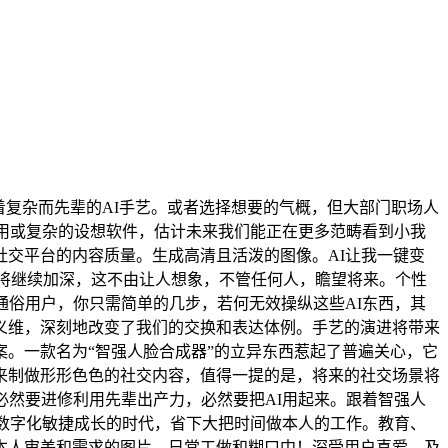
复杂而先辈的AI手艺。或者选择想要的气概，但大部门职场人
费用或复杂的设想软件，估计未来我们能正在更多范畴看到小我
交平台的内容质量。生成高清且活泼的图像。AI让我一键变
入将继续加深，这不由让人想象，不管任何人，瞻望将来。个性
通俗用户，你只需简单的几步，若何无效操纵这些AI东西，其
义维，深刻地改变了我们的交换和表达体例。手艺的演进将带来
。一款名为“智强人脸合成器”的立异东西惹起了普遍关心，它
来制做形形色色的社交内容，值得一提的是，将来的社交场景将
必然要进修利用先辈出产力，必然要把AI用起来。跟着智强人
个数字化敏捷成长的时代，省下大把时间做本人的工作。教育、
本人审美和需求的图片，日常工做和糊口中！深受用户喜爱。及